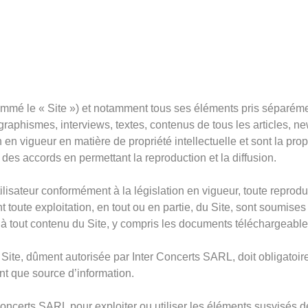
mmé le « Site ») et notamment tous ses éléments pris séparémen
aphismes, interviews, textes, contenus de tous les articles, ne
ion en vigueur en matière de propriété intellectuelle et sont la p
des accords en permettant la reproduction et la diffusion.
tilisateur conformément à la législation en vigueur, toute reprodu
t toute exploitation, en tout ou en partie, du Site, sont soumises
e à tout contenu du Site, y compris les documents téléchargeable
 Site, dûment autorisée par Inter Concerts SARL, doit obligato
ant que source d’information.
Concerts SARL pour exploiter ou utiliser les éléments susvisés d