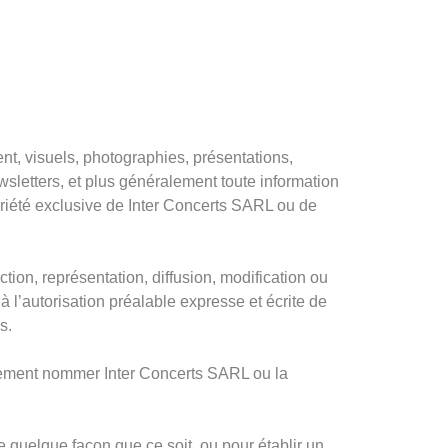
t, visuels, photographies, présentations,
wsletters, et plus généralement toute information
ropriété exclusive de Inter Concerts SARL ou de
ction, représentation, diffusion, modification ou
 à l’autorisation préalable expresse et écrite de
s.
irement nommer Inter Concerts SARL ou la
e quelque façon que ce soit, ou pour établir un